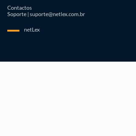
Contactos
Soporte | suporte@netlex.com.br
netLex