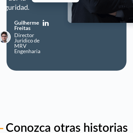
seguridad.
Guilherme
Freitas
Director
Jurídico de
MRV
Engenharia
Conozca otras historias