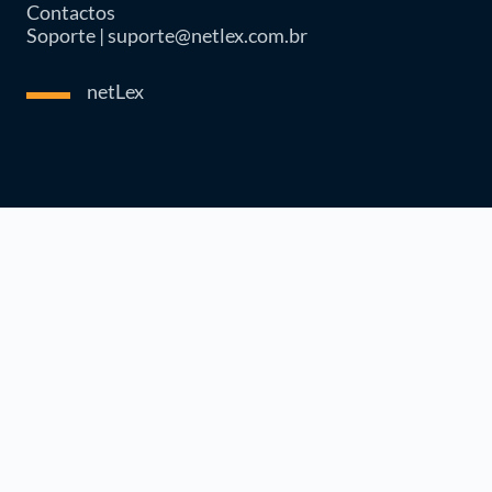
Contactos
Soporte | suporte@netlex.com.br
netLex