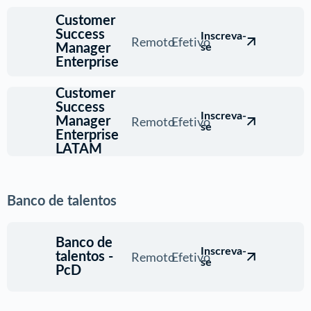
Customer
Success
Inscreva-
Remoto
Efetivo
Manager
se
Enterprise
Customer
Success
Inscreva-
Remoto
Efetivo
Manager
se
Enterprise
LATAM
Banco de talentos
Banco de
Inscreva-
Remoto
Efetivo
talentos -
se
PcD