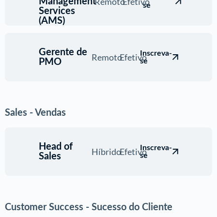
Remoto
Efetivo
Management
se
Services
(AMS)
Gerente de
Inscreva-
Remoto
Efetivo
PMO
se
Sales - Vendas
Head of
Inscreva-
Híbrido
Efetivo
Sales
se
Customer Success - Sucesso do Cliente