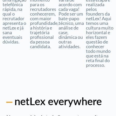
telefônica
para os
acordo com
realizada
rápida, na
recrutadores
cada vaga!
pelos
qual o
conhecerem,
Pode ser um
founders da
recrutador
com maior
bate-papo
netLex! Aqui
apresenta o
profundidade,
técnico, uma
temos uma
netLex e já
a história e
análise de
cultura muito
sana
trajetória
case,
horizontal e
eventuais
profissional
dinâmica ou
eles fazem
dúvidas.
da pessoa
outras
questão de
candidata.
atividades.
conhecer
todo mundo
que está na
reta final do
processo.
netLex everywhere