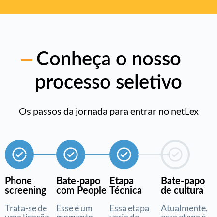
Conheça o nosso
processo seletivo
Os passos da jornada para entrar no netLex
Phone
Bate-papo
Etapa
Bate-papo
screening
com People
Técnica
de cultura
Trata-se de
Esse é um
Essa etapa
Atualmente,
uma ligação
momento
varia de
essa etapa é