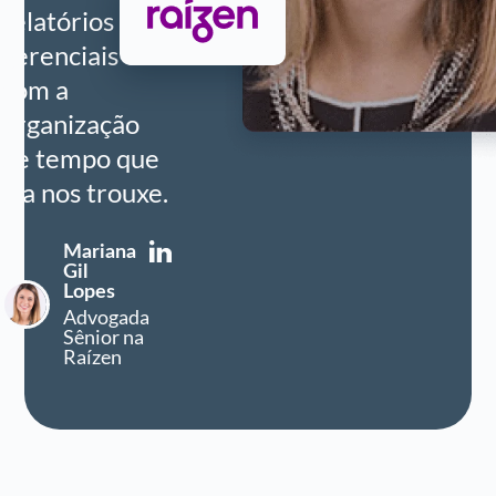
relatórios
gerenciais e
com a
organização
de tempo que
ela nos trouxe.
Mariana
Gil
Lopes
Advogada
Sênior na
Raízen