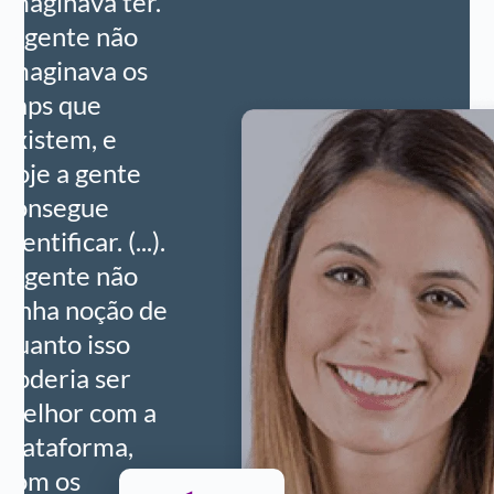
imaginava ter.
A gente não
imaginava os
gaps que
existem, e
hoje a gente
consegue
identificar. (...).
A gente não
tinha noção de
quanto isso
poderia ser
melhor com a
plataforma,
com os