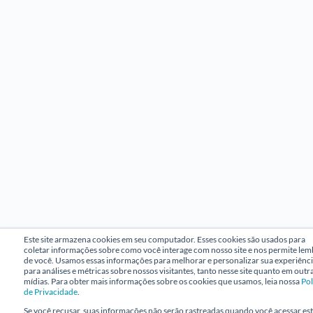
Este site armazena cookies em seu computador. Esses cookies são usados para
coletar informações sobre como você interage com nosso site e nos permite lem
de você. Usamos essas informações para melhorar e personalizar sua experiênci
para análises e métricas sobre nossos visitantes, tanto nesse site quanto em outr
mídias. Para obter mais informações sobre os cookies que usamos, leia nossa
Pol
de Privacidade
.
Se você recusar, suas informações não serão rastreadas quando você acessar es