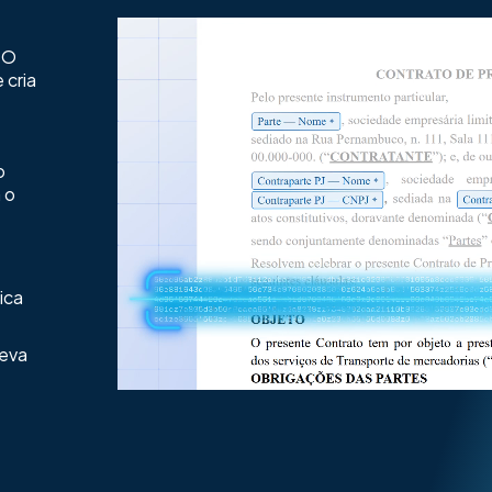
 O
 cria
o
a o
ica
reva