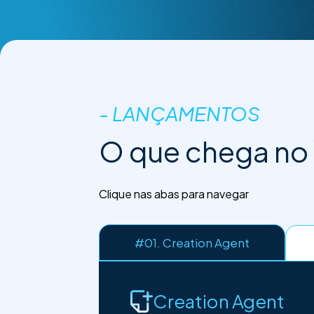
- LANÇAMENTOS
O que chega no
Clique nas abas para navegar
#01.
Creation Agent
Creation Agent