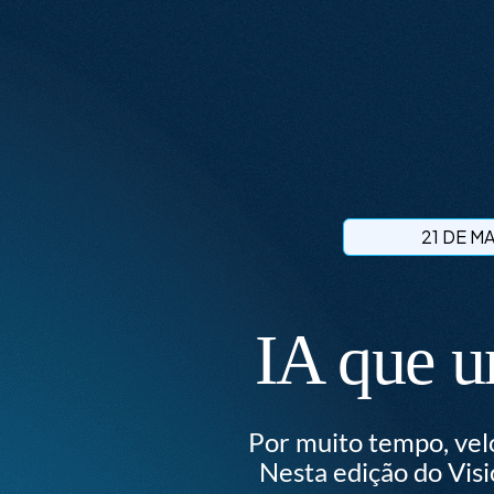
21 DE M
I
A
q
u
e
u
Por muito tempo, vel
Nesta edição do Vis