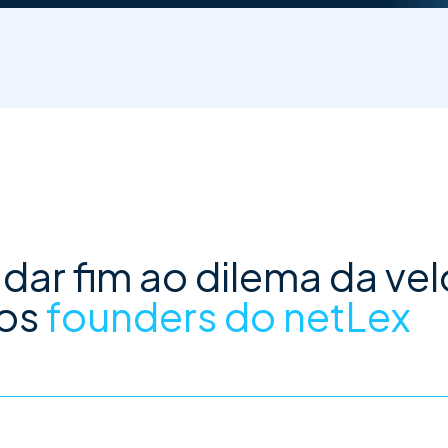
ar fim ao dilema da vel
 os
founders do netLex