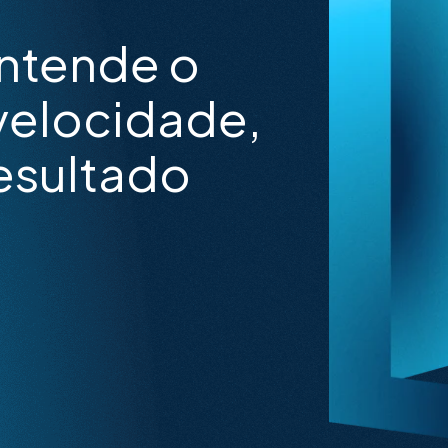
entende o
velocidade,
esultado
.