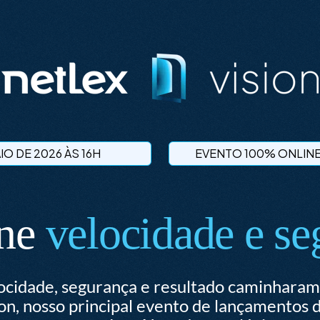
AIO DE 2026 ÀS 16H
EVENTO 100% ONLINE
n
e
v
e
l
o
c
i
d
a
d
e
e
s
e
ocidade, segurança e resultado caminharam
ion, nosso principal evento de lançamentos 