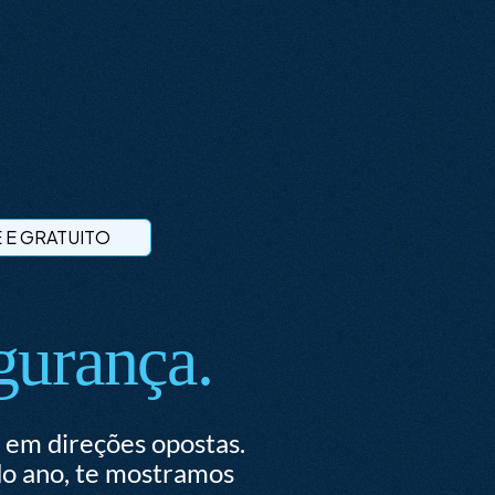
 E GRATUITO
g
u
r
a
n
ç
a
.
 em direções opostas.
do ano, te mostramos