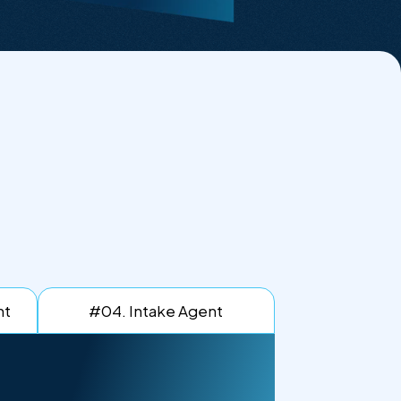
nt
#04.
Intake Agent