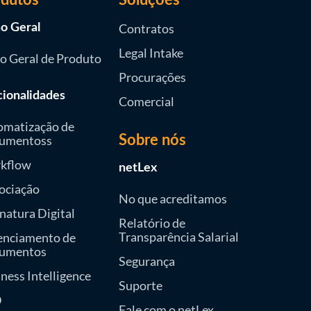
Contratos
o Geral
Legal Intake
o Geral de Produto
Procurações
cionalidades
Comercial
omatização de
umentoss
Sobre nós
kflow
netLex
ociação
No que acreditamos
natura Digital
Relatório de
Transparência Salarial
enciamento de
umentos
Segurança
ness Intelligence
Suporte
D
Fale com o netLex