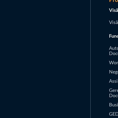
Visã
Visã
Fun
Aut
Doc
Wor
Neg
Assi
Ger
Doc
Busi
GE