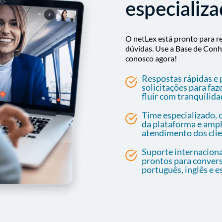
especializ
O netLex está pronto para re
dúvidas. Use a Base de Conh
conosco agora!
Respostas rápidas e 
solicitações para faz
fluir com tranquilida
Time especializado, 
da plataforma e ampl
atendimento dos clie
Suporte internaciona
prontos para conver
português, inglês e e