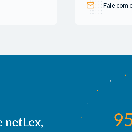
Fale com 
9
 netLex,