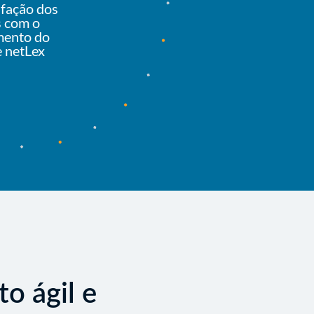
sfação dos
s com o
mento do
e netLex
o ágil e