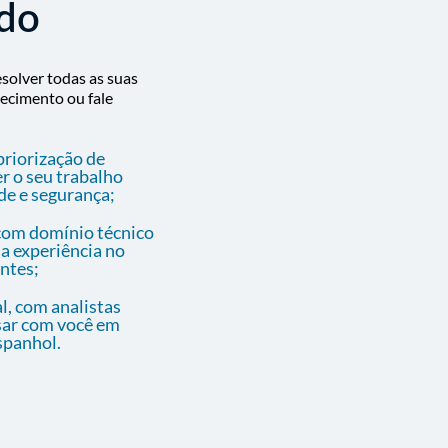
ado
solver todas as suas
ecimento ou fale
priorização de
er o seu trabalho
de e segurança;
com domínio técnico
a experiência no
ntes;
l, com analistas
sar com você em
spanhol.