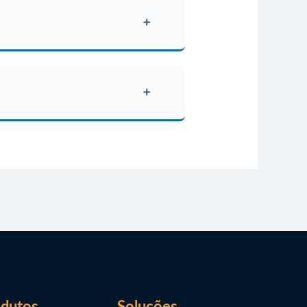
e a implementação do netLex, com
alizados, como: DocuSign,
.
dutos
Soluções