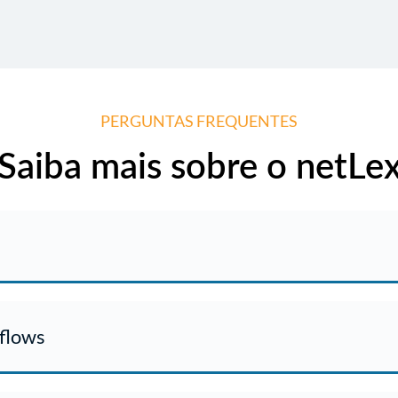
PERGUNTAS FREQUENTES
Saiba mais sobre o netLe
 é possível criar atalhos, também chamados de cards, para 
flows