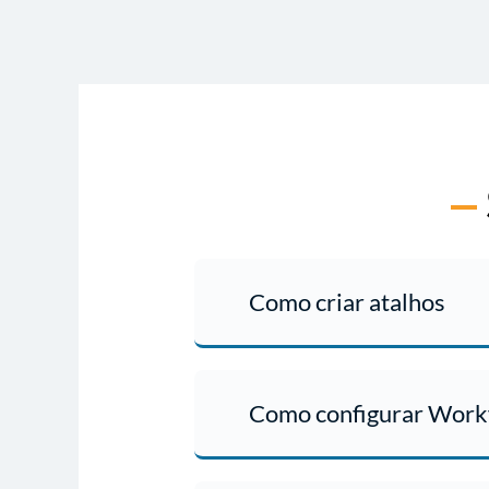
Como criar atalhos
Na página inicial da plataforma,
ou link que você desejar.
Como configurar Work
Saiba como aqui