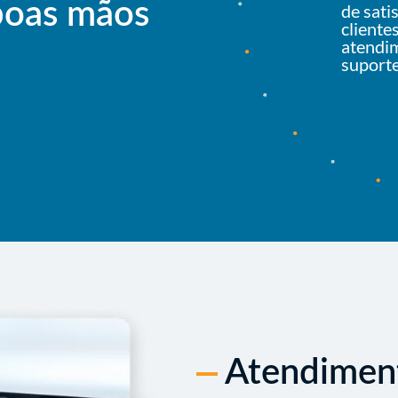
boas mãos
de sati
cliente
atendi
suport
Atendiment