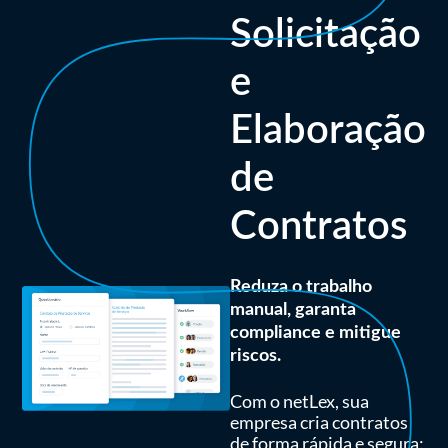
Solicitação
e
Elaboração
de
Contratos
Reduza o trabalho
manual, garanta
compliance e mitigue
riscos.
Com o netLex, sua
empresa cria contratos
de forma rápida e segura: