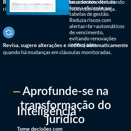
seus documentos de
, destacando
Responde dúvidas sobre os documentos
forma eficiente nas
riscos para que você tome decisões com confiança.
tabelas de gestão.
Reduza riscos com
alertas<br>automáticos
de vencimento,
evitando renovações
indesejadas.
Revisa, sugere alterações e notifica automaticamente
quando há mudanças em cláusulas monitoradas.
Aprofunde-se na
transformação do
Inteligência
jurídico
Tome decisões com