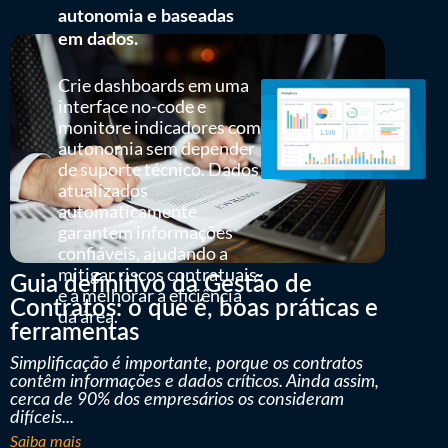
autonomia e baseadas
em dados.
Crie dashboards em uma
interface no-code e
monitore indicadores com
autonomia sem depender
de suporte técnico. Dados
atualizados
automaticamente
garantem informações
confiáveis, ajudando a
mitigar riscos contratuais
Guia definitivo da Gestão de
e a melhorar a eficiência
Contratos: o que é, boas práticas e
da área.
ferramentas
Simplificação é importante, porque os contratos
contêm informações e dados críticos. Ainda assim,
cerca de 90% dos empresários os consideram
difíceis...
Saiba mais