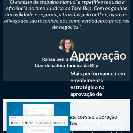
“O excesso de trabalho manual e repetitivo reduzia a
eficiência do time Jurídico da Take Blip. Com os ganhos
em agilidade e segurança trazidos pelo netLex, agora os
advogados são reconhecidos como verdadeiros parceiros
de negócios.”
Aprovação
Raíssa Senra Benjamim
Coordenadora Jurídica da Blip
Mais performance com
envolvimento
estratégico na
aprovação de
documentos.
240%
Tenha tranquilidade em
de aumento de produtividade com a elaboração
auditorias: centralize e
automatizada de documentos
controle aprovações de