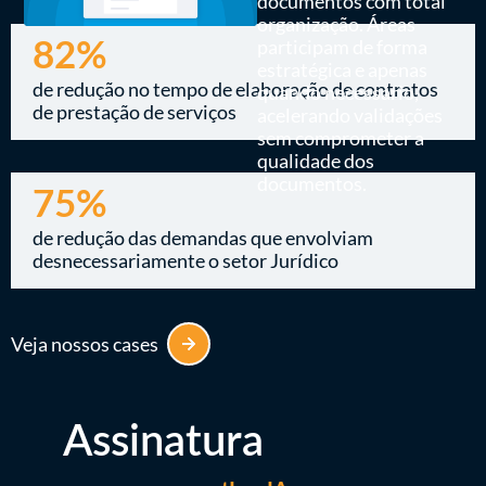
documentos com total
organização. Áreas
participam de forma
82%
estratégica e apenas
de redução no tempo de elaboração de contratos
quando necessário,
de prestação de serviços
acelerando validações
sem comprometer a
qualidade dos
documentos.
75%
de redução das demandas que envolviam
desnecessariamente o setor Jurídico
Veja nossos cases
Assinatura