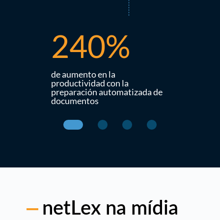
240%
21
emandas
de aumento en la
de aumento
productividad con la
productivid
l sector
preparación automatizada de
vida de los
documentos
servicios
netLex na mídia