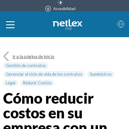
Accesibilidad
blog
ir a la página de inicio
Gestión de contratos
Gerenciar el ciclo de vida de los contratos
Suministros
Legal
Reducir Costos
Cómo reducir
costos en su
empresa con un