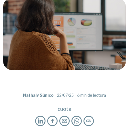
Nathaly Súnico
22/07/25
6
min de lectura
cuota