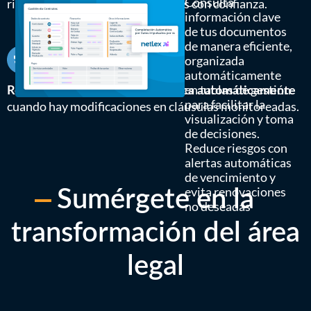
Consulta
riesgos para que tomes decisiones con confianza.
información clave
de tus documentos
de manera eficiente,
organizada
automáticamente
en tablas de gestión
Revisa, sugiere cambios y notifica automáticamente
para facilitar la
cuando hay modificaciones en cláusulas monitoreadas.
visualización y toma
de decisiones.
Reduce riesgos con
alertas automáticas
de vencimiento y
evita renovaciones
Sumérgete en la
no deseadas
transformación del área
legal