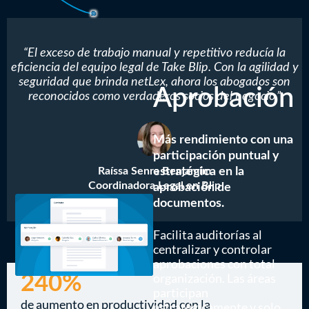
“El exceso de trabajo manual y repetitivo reducía la
eficiencia del equipo legal de Take Blip. Con la agilidad y
seguridad que brinda netLex, ahora los abogados son
Aprobación
reconocidos como verdaderos socios del negocio.”
Más rendimiento con una
participación puntual y
estratégica en la
Raíssa Senra Benjamim
Coordinadora Legal en Blip
aprobación de
documentos.
Facilita auditorías al
centralizar y controlar
aprobaciones con total
organización. Las áreas
240%
participan
de aumento en productividad con la
estratégicamente y solo