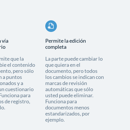
 vía
Permite la edición
rio
completa
mite que la
La parte puede cambiar lo
bie el contenido
que quiera en el
ento, pero sólo
documento, pero todos
n a puntos
los cambios se indican con
ionados y a
marcas de revisión
un cuestionario
automáticas que sólo
 Funciona para
usted puede eliminar.
s de registro,
Funciona para
lo.
documentos menos
estandarizados, por
ejemplo.