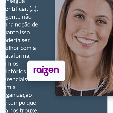
consegue
identificar. (...).
A gente não
tinha noção de
quanto isso
poderia ser
melhor com a
plataforma,
com os
relatórios
gerenciais e
com a
organização
de tempo que
ela nos trouxe.