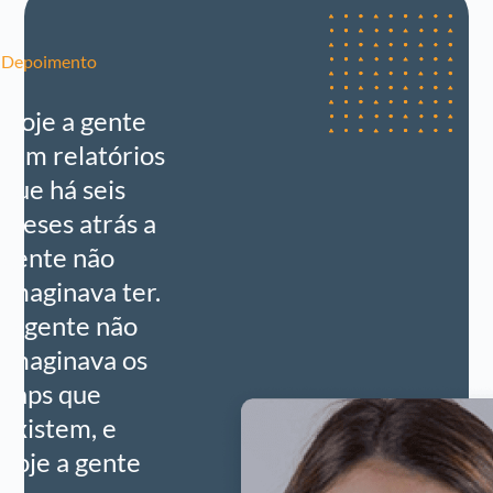
Depoimento
Hoje a gente
tem relatórios
que há seis
meses atrás a
gente não
imaginava ter.
A gente não
imaginava os
gaps que
existem, e
hoje a gente