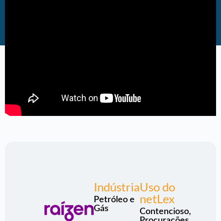
Indústria
Uso do
netLex
Petróleo e
Gás
Contencioso,
Procurações,