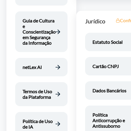
Jurídico
Confi
Guia de Cultura
e
Conscientização
em Segurança
Estatuto Social
da Informação
Cartão CNPJ
netLex AI
Dados Bancários
Termos de Uso
da Plataforma
Política
Anticorrupção e
Política de Uso
Antissuborno
de IA