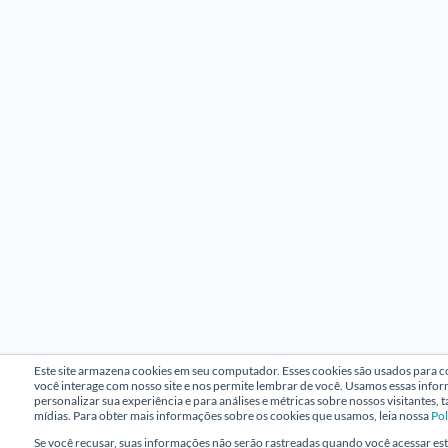
Este site armazena cookies em seu computador. Esses cookies são usados para 
você interage com nosso site e nos permite lembrar de você. Usamos essas info
personalizar sua experiência e para análises e métricas sobre nossos visitantes, 
mídias. Para obter mais informações sobre os cookies que usamos, leia nossa
Pol
Se você recusar, suas informações não serão rastreadas quando você acessar est