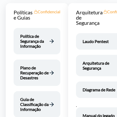
Políticas
Confidencial
Arquitetura
Confi
e Guias
de
Segurança
Política de
Segurança da
Laudo Pentest
Informação
Arquitetura de
Plano de
Segurança
Recuperação de
Desastres
Diagrama de Rede
Guia de
Classificação da
.
Informação
Manual do legado