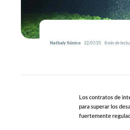
Nathaly Súnico
22/07/25
8
min de lectu
Los contratos de inte
para superar los des
fuertemente regulad