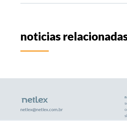
noticias relacionada
n
s
netlex@netlex.com.br
c
s
s