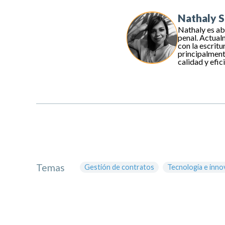
Nathaly S
Nathaly es ab
penal. Actual
con la escritu
principalment
calidad y efic
Temas
Gestión de contratos
Tecnología e inno