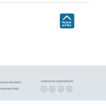
Volver
arriba
converse com netLex
casos de éxito
content hub