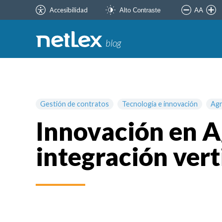
Accesibilidad
AA
Alto Contraste
blog
Gestión de contratos
Tecnología e innovación
Ag
Innovación en A
integración vert