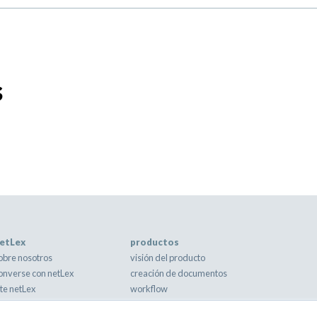
s
etLex
productos
obre nosotros
visión del producto
onverse con netLex
creación de documentos
ite netLex
workflow
eguridad
negociación