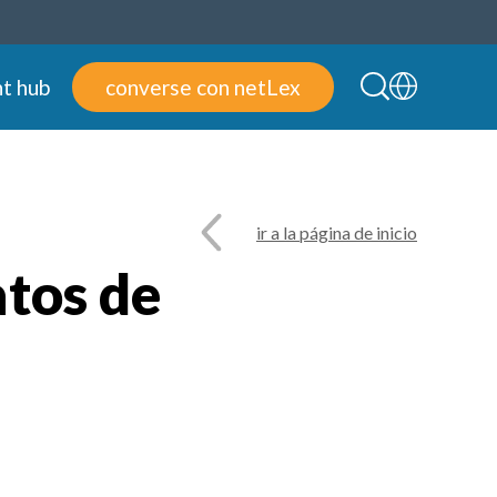
t hub
converse con netLex
ir a la página de inicio
tos de