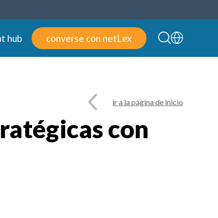
t hub
converse con netLex
ir a la página de inicio
ratégicas con