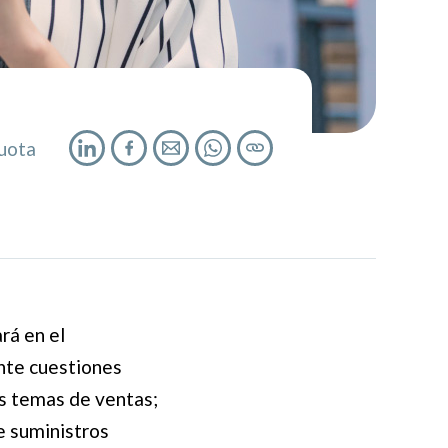
uota
rá en el
ente cuestiones
los temas de ventas;
de suministros