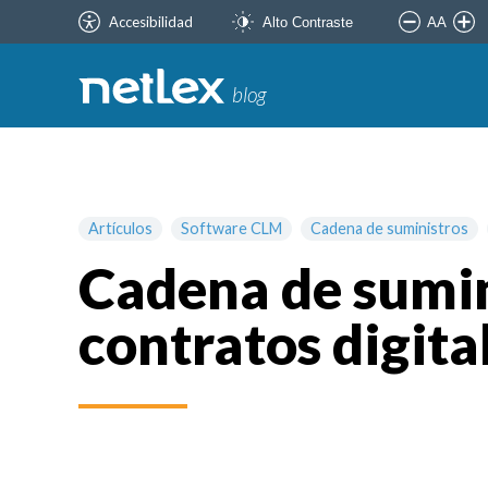
Accesibilidad
AA
Alto Contraste
blog
Artículos
Software CLM
Cadena de suministros
Cadena de sumin
contratos digita