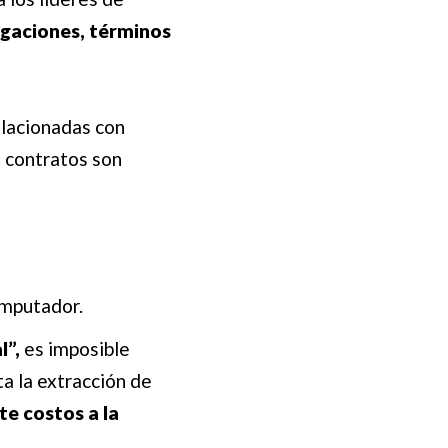
igaciones, términos
relacionadas con
s contratos son
omputador.
l”,
es imposible
ta la extracción de
te costos a la