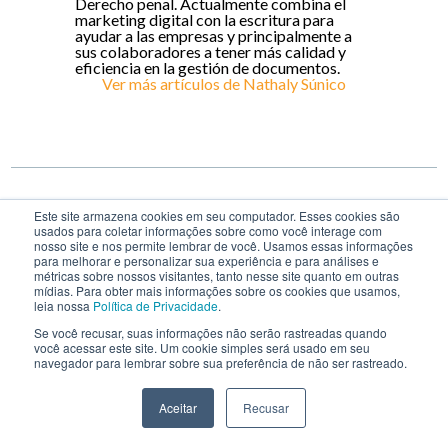
Derecho penal. Actualmente combina el
marketing digital con la escritura para
ayudar a las empresas y principalmente a
sus colaboradores a tener más calidad y
eficiencia en la gestión de documentos.
Ver más artículos de
Nathaly Súnico
Este site armazena cookies em seu computador. Esses cookies são
usados para coletar informações sobre como você interage com
nosso site e nos permite lembrar de você. Usamos essas informações
para melhorar e personalizar sua experiência e para análises e
métricas sobre nossos visitantes, tanto nesse site quanto em outras
cuota
mídias. Para obter mais informações sobre os cookies que usamos,
leia nossa
Política de Privacidade
.
Se você recusar, suas informações não serão rastreadas quando
você acessar este site. Um cookie simples será usado em seu
navegador para lembrar sobre sua preferência de não ser rastreado.
Temas
Aceitar
Recusar
Artículos
Tecnología para Contratos
Gestión Eficiente
Administración de contratos