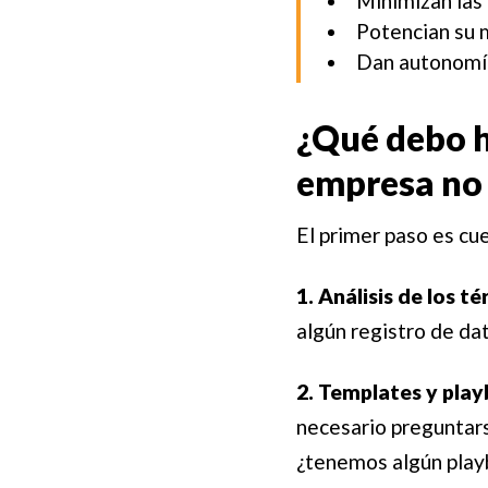
Minimizan las
Potencian su 
Dan autonomía
¿Qué debo h
empresa no e
El primer paso es cu
1. Análisis de los t
algún registro de da
2. Templates y pla
necesario preguntars
¿tenemos algún playb