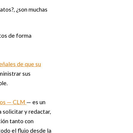
ratos?, ¿son muchas
atos de forma
eñales de que su
ministrar sus
ble.
ratos — CLM
— es un
solicitar y redactar,
ión tanto con
do el flujo desde la