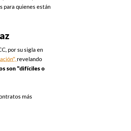
és para quienes están
caz
C, por su sigla en
ción'',
revelando
 son "difíciles o
contratos más