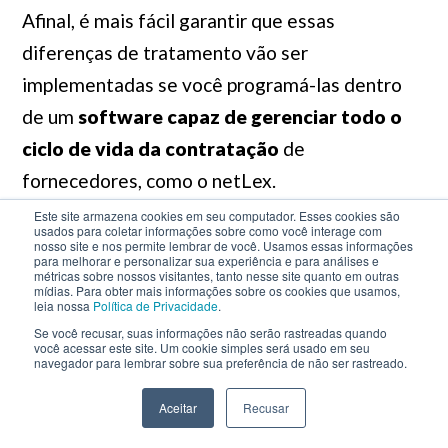
Afinal, é mais fácil garantir que essas
diferenças de tratamento vão ser
implementadas se você programá-las dentro
de um
software capaz de gerenciar todo o
ciclo de vida da contratação
de
fornecedores, como o netLex.
Este site armazena cookies em seu computador. Esses cookies são
usados para coletar informações sobre como você interage com
Na plataforma é possível:
nosso site e nos permite lembrar de você. Usamos essas informações
para melhorar e personalizar sua experiência e para análises e
métricas sobre nossos visitantes, tanto nesse site quanto em outras
mídias. Para obter mais informações sobre os cookies que usamos,
Classificar os fornecedores
usando a
leia nossa
Política de Privacidade
.
segmentação da sua empresa;
Se você recusar, suas informações não serão rastreadas quando
você acessar este site. Um cookie simples será usado em seu
Construir fluxos de análise
e aprovação
navegador para lembrar sobre sua preferência de não ser rastreado.
considerando a classificação do fornecedor
Elaborar minutas
de contratos
Aceitar
Recusar
automaticamente, modulando o conteúdo a