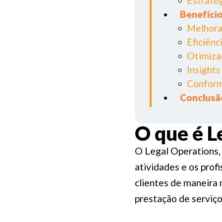
Estraté
Benefíci
Melhora
Eficiênc
Otimiza
Insight
Confor
Conclusã
O que é L
O Legal Operations,
atividades e os prof
clientes de maneira m
prestação de serviço