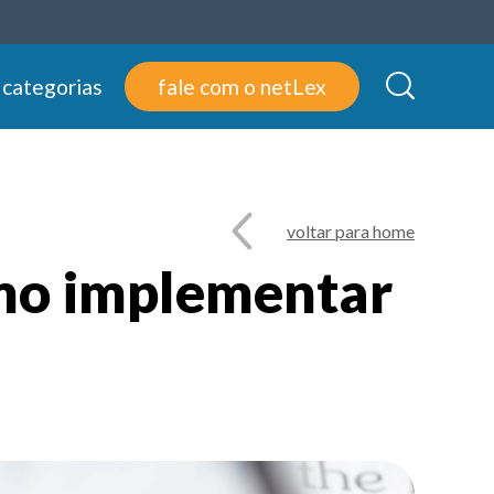
 categorias
fale com o netLex
voltar para home
como implementar