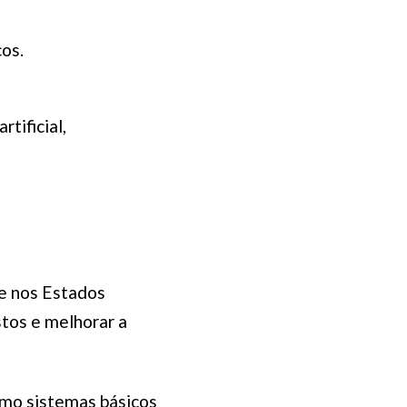
os.
tificial,
e nos Estados
stos e melhorar a
omo sistemas básicos