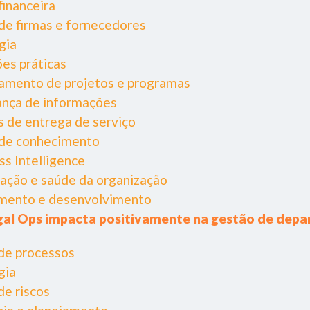
financeira
de firmas e fornecedores
ogia
es práticas
iamento de projetos e programas
ança de informações
 de entrega de serviço
 de conhecimento
ss Intelligence
zação e saúde da organização
amento e desenvolvimento
al Ops impacta positivamente na gestão de dep
de processos
gia
de riscos