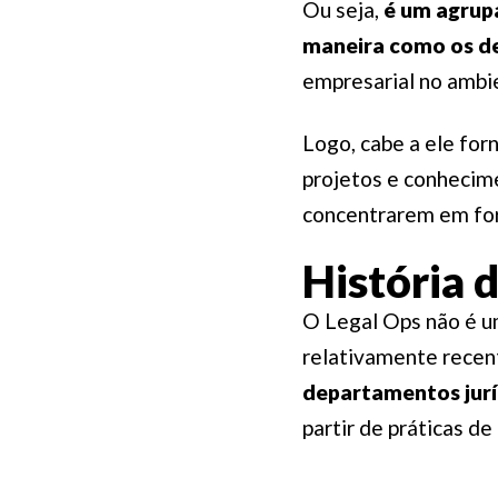
Ou seja,
é um agrup
maneira como os d
empresarial no ambie
Logo, cabe a ele for
projetos e conhecime
concentrarem em for
História 
O Legal Ops não é u
relativamente recen
departamentos jur
partir de práticas d