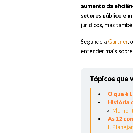
aumento da eficiênc
setores público e p
jurídicos, mas també
Segundo a
Gartner
, 
entender mais sobre 
Tópicos que 
O que é 
História 
Momento
As 12 com
1. Planej