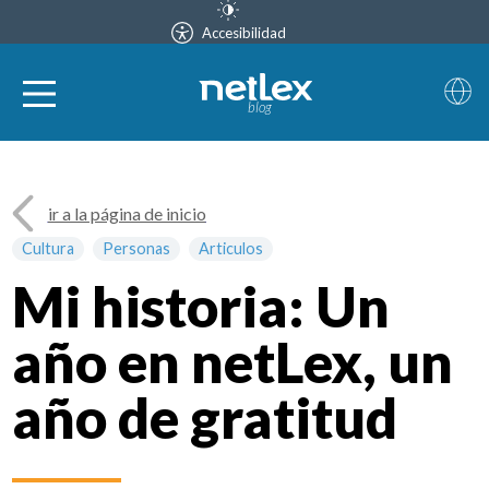
Accesibilidad
blog
ir a la página de inicio
Cultura
Personas
Articulos
Mi historia: Un
año en netLex, un
año de gratitud