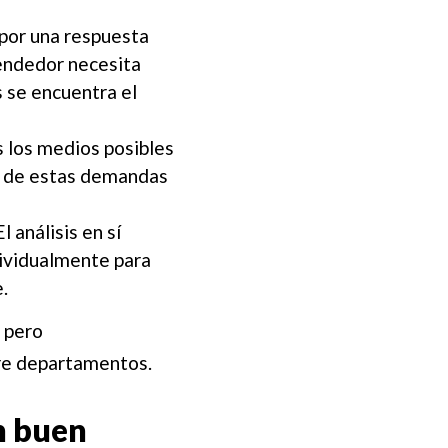
o por una respuesta
vendedor necesita
s se encuentra el
 los medios posibles
én de estas demandas
l análisis en sí
ividualmente para
.
 pero
tre departamentos.
n buen