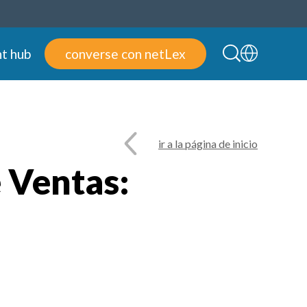
t hub
converse con netLex
ir a la página de inicio
e Ventas: