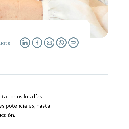
uota
ata todos los días
es potenciales, hasta
acción.