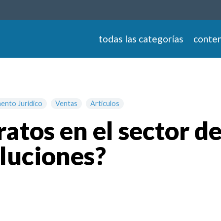
todas las categorías
conten
ento Jurídico
Ventas
Articulos
atos en el sector d
luciones?