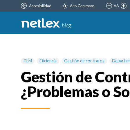
Accesibilidad
AA
Alto Contraste
blog
CLM
Eficiencia
Gestión de contratos
Departam
Gestión de Contr
¿Problemas o So