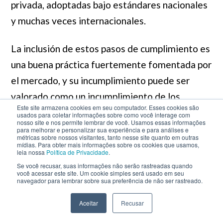
privada, adoptadas bajo estándares nacionales
y muchas veces internacionales.
La inclusión de estos pasos de cumplimiento es
una buena práctica fuertemente fomentada por
el mercado, y su incumplimiento puede ser
valorado como un incumplimiento de los
Este site armazena cookies em seu computador. Esses cookies são
deberes de debida diligencia por parte de los
usados para coletar informações sobre como você interage com
nosso site e nos permite lembrar de você. Usamos essas informações
miembros de la Junta Directiva.
para melhorar e personalizar sua experiência e para análises e
métricas sobre nossos visitantes, tanto nesse site quanto em outras
mídias. Para obter mais informações sobre os cookies que usamos,
Fiabilidad de los datos para la
leia nossa
Política de Privacidade
.
gestión
Se você recusar, suas informações não serão rastreadas quando
você acessar este site. Um cookie simples será usado em seu
Si la Junta Directiva necesita basar sus
navegador para lembrar sobre sua preferência de não ser rastreado.
decisiones en análisis de datos sólidos, a fin de
Aceitar
Recusar
permitir verificar su alineamiento con los