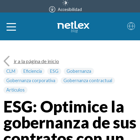
Accesibilidad
blog
ir a la página de inicio
CLM
Eficiencia
ESG
Gobernanza
Gobernanza corporativa
Gobernanza contractual
Articulos
ESG: Optimice la
gobernanza de sus
contratos con un