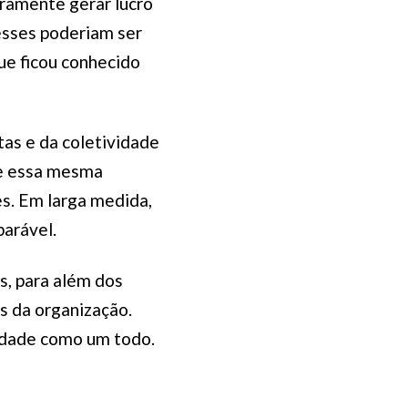
uramente gerar lucro
resses poderiam ser
ue ficou conhecido
tas e da coletividade
 e essa mesma
es. Em larga medida,
parável.
s, para além dos
s da organização.
nidade como um todo.