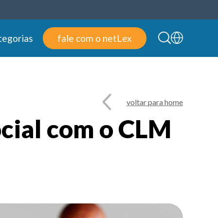
tegorias
fale com o netLex
voltar para home
ocial com o CLM