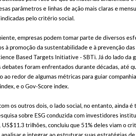
sas parâmetros e linhas de ação mais claras e mens
ndicadas pelo critério social.
iente, empresas podem tomar parte de diversos esf
os à promoção da sustentabilidade e à prevenção da
cience Based Targets Initiative - SBTi. Já do lado da
os debates foram enfrentados durante décadas, até q
 ao redor de algumas métricas para guiar companhias
index, e o Gov-Score index.
 os outros dois, o lado social, no entanto, ainda é t
squisa sobre ESG conduzida com investidores institu
US$11.3 trilhões, concluiu que 51% deles viam o crit
 analisar e integrar ao estruturar suas estratégias d