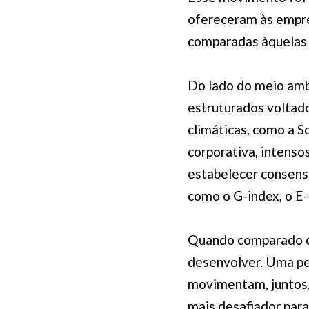
ofereceram às empre
comparadas àquelas i
Do lado do meio amb
estruturados voltad
climáticas, como a S
corporativa, intens
estabelecer consenso
como o
G-index,
o E-
Quando comparado com
desenvolver. Uma pe
movimentam, juntos, 
mais desafiador para