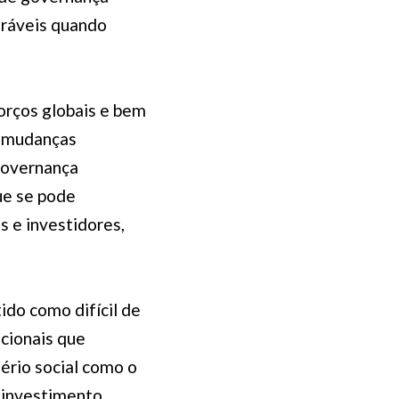
uráveis quando
orços globais e bem
s mudanças
 governança
ue se pode
 e investidores,
ido como difícil de
cionais que
ério social como o
e investimento.