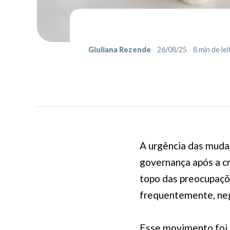
Giuliana Rezende
26/08/25
8
min de lei
A urgência das mudan
governança após a c
topo das preocupações
frequentemente, neg
Esse movimento foi f