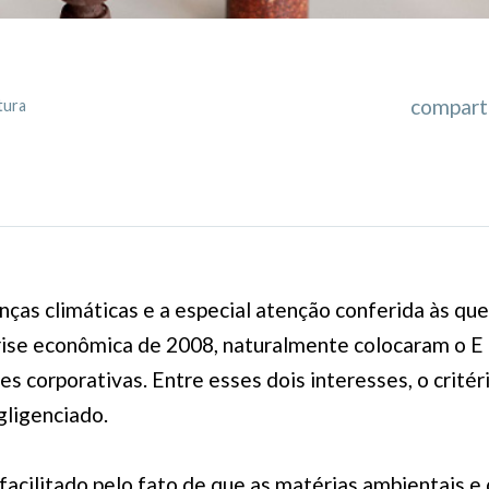
comparti
tura
ças climáticas e a especial atenção conferida às qu
rise econômica de 2008, naturalmente colocaram o E
 corporativas. Entre esses dois interesses, o critério
ligenciado.
acilitado pelo fato de que as matérias ambientais e