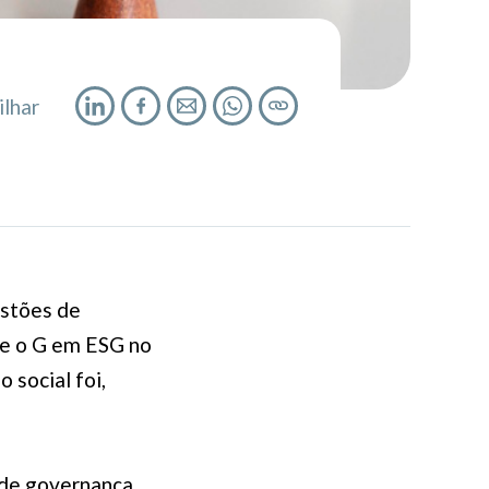
lhar
estões de
 e o G em ESG no
 social foi,
 de governança