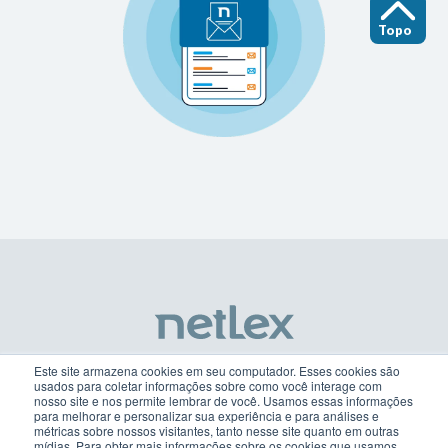
Topo
Este site armazena cookies em seu computador. Esses cookies são
usados para coletar informações sobre como você interage com
nosso site e nos permite lembrar de você. Usamos essas informações
netlex@netlex.com.br
para melhorar e personalizar sua experiência e para análises e
métricas sobre nossos visitantes, tanto nesse site quanto em outras
mídias. Para obter mais informações sobre os cookies que usamos,