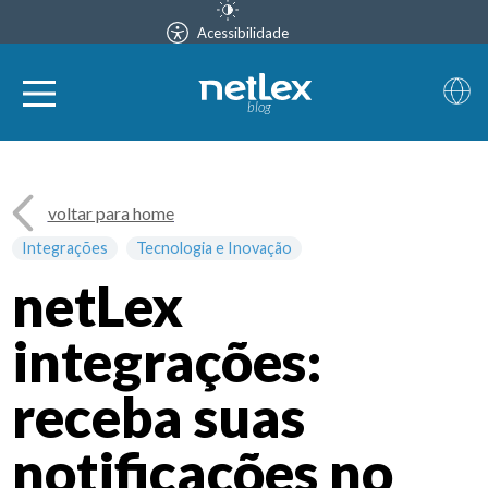
Acessibilidade
blog
voltar para home
Integrações
Tecnologia e Inovação
netLex
integrações:
receba suas
notificações no