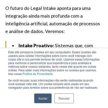
O futuro do Legal Intake aponta para uma
integração ainda mais profunda com a
inteligência artificial, automação de processos
e análise de dados. Veremos:
Intake Proativo:
Sistemas que, com
base em dados históricos e eventos
Este site armazena cookies em seu computador. Esses cookies são
usados para coletar informações sobre como você interage com
externos (mudanças regulatórias,
nosso site e nos permite lembrar de você. Usamos essas informações
para melhorar e personalizar sua experiência e para análises e
tendências de mercado), podem prever e
métricas sobre nossos visitantes, tanto nesse site quanto em outras
mídias. Para obter mais informações sobre os cookies que usamos,
antecipar demandas jurídicas, permitindo
leia nossa
Política de Privacidade
.
uma atuação proativa em vez de reativa.
Se você recusar, suas informações não serão rastreadas quando
você acessar este site. Um cookie simples será usado em seu
Assistentes Virtuais Jurídicos:
navegador para lembrar sobre sua preferência de não ser rastreado.
Chatbots e Agentes de IA que guiam o
Aceitar
Recusar
solicitante através do processo de intake,
tiram dúvidas e até mesmo sugerem