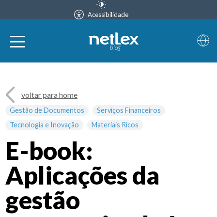
Acessibilidade
blog
voltar para home
Gestão de Documentos
Serviços Financeiros
Tecnologia e Inovação
Materiais Ricos
E-book:
Aplicações da
gestão