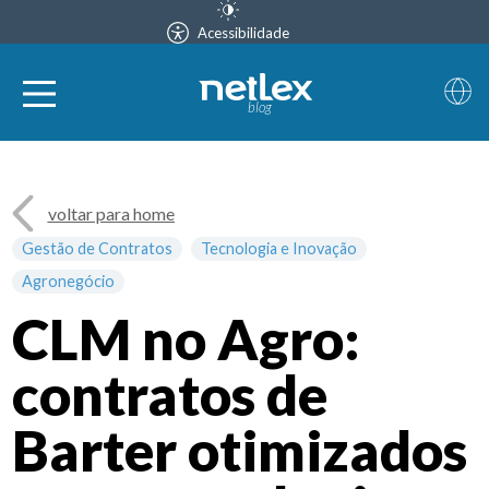
Acessibilidade
blog
voltar para home
Gestão de Contratos
Tecnologia e Inovação
Agronegócio
CLM no Agro:
contratos de
Barter otimizados