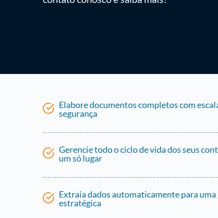
Elabore documentos completos com escala
segurança
Gerencie todo o ciclo de vida dos seus con
um só lugar
Extraia dados automaticamente para uma 
estratégica