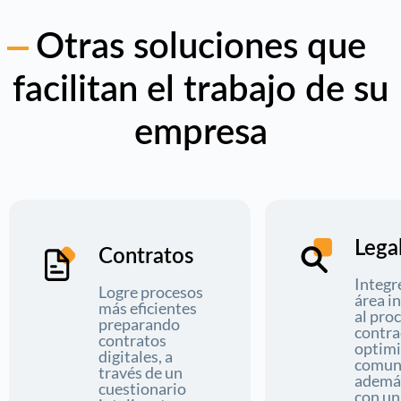
Otras soluciones que
facilitan el trabajo de su
empresa
Lega
Contratos
Integr
Logre procesos
área i
más eficientes
al pro
preparando
contra
contratos
optimi
digitales, a
comuni
través de un
además
cuestionario
con un