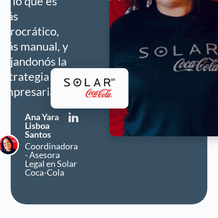
en lo que es
más
burocrático,
más manual, y
dejandonós la
estrategia
empresarial.
Ana Yara
Lisboa
Santos
Coordinadora
- Asesora
Legal en Solar
Coca-Cola