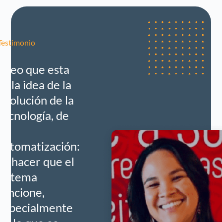
Testimonio
Creo que esta
es la idea de la
evolución de la
tecnología, de
la
automatización:
es hacer que el
sistema
funcione,
especialmente