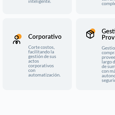
inteligente.
comple
Gest
Corporativo
Prov
Corte costos,
Gestio
facilitando la
compr
gestión de sus
provee
actos
largo 
corporativos
de sum
con
con m
automatización.
auton
seguri