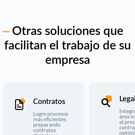
Otras soluciones que
facilitan el trabajo de su
empresa
Lega
Contratos
Integr
Logre procesos
área i
más eficientes
al pro
preparando
contra
contratos
optimi