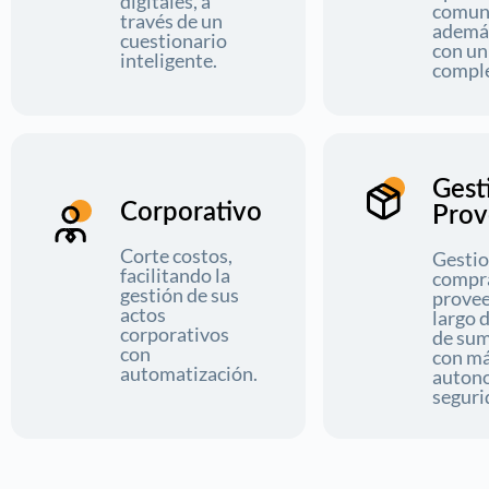
digitales, a
comuni
través de un
además
cuestionario
con un
inteligente.
comple
Gest
Corporativo
Prov
Corte costos,
Gestio
facilitando la
compr
gestión de sus
provee
actos
largo 
corporativos
de sum
con
con m
automatización.
auton
seguri