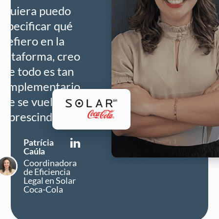
siquiera puedo
especificar qué
prefiero en la
plataforma, creo
que todo es tan
complementario
que se vuelve
imprescindible.
Patrícia
Caúla
Coordinadora
de Eficiencia
Legal en Solar
Coca-Cola