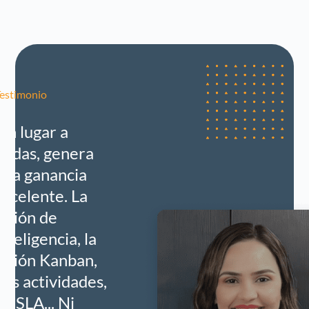
estimonio
Sin lugar a
dudas, genera
una ganancia
excelente. La
visión de
inteligencia, la
visión Kanban,
mis actividades,
mi SLA... Ni