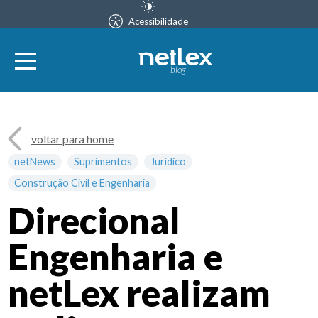
Acessibilidade
blog
voltar para home
netNews
Suprimentos
Jurídico
Construção Civil e Engenharia
Direcional
Engenharia e
netLex realizam