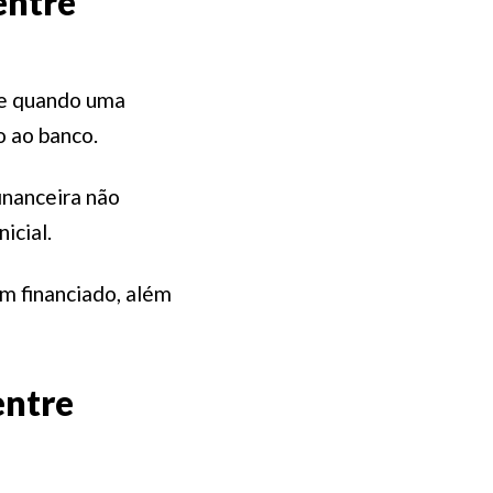
entre
re quando uma
o ao banco.
financeira não
icial.
em financiado, além
entre