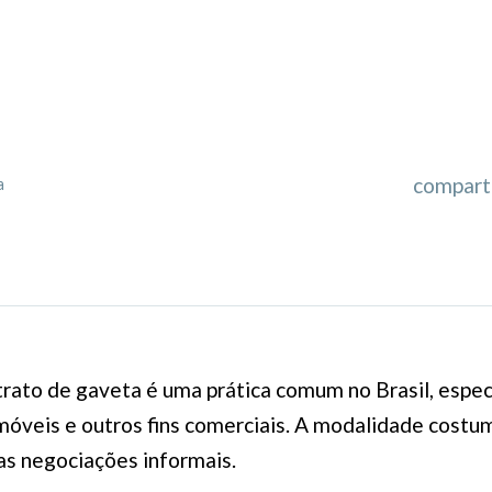
comparti
a
trato de gaveta é uma prática comum no Brasil, espe
óveis e outros fins comerciais. A modalidade costu
as negociações informais.