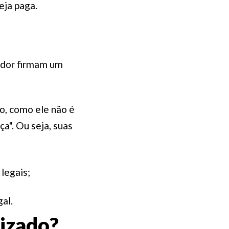
eja paga.
ador firmam um
o, como ele não é
ça". Ou seja, suas
legais;
gal.
lizado?