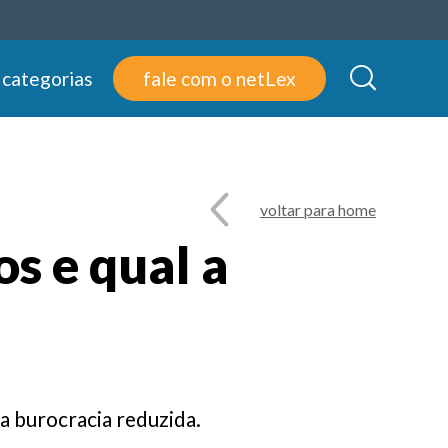
 categorias
fale com o netLex
voltar para home
os e qual a
 burocracia reduzida.