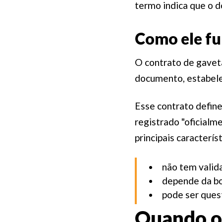
termo indica que o d
Como ele fu
O contrato de gavet
documento, estabele
Esse contrato define
registrado "oficialme
principais caracterís
não tem valida
depende da bo
pode ser quest
Quando o 