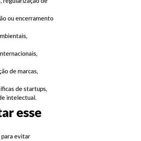
s, regularização de
ação ou encerramento
ambientais,
nternacionais,
eção de marcas,
ficas de startups,
e intelectual.
ar esse
 para evitar