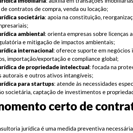
rídica imobiliária
: auxilia em transações imobiliária
e de contratos de compra, venda ou locação;
urídica societária
: apoia na constituição, reorganiz
presariais;
urídica ambiental
: orienta empresas sobre licenças 
ulatória e mitigação de impactos ambientais;
urídica internacional
: oferece suporte em negócios i
tos, importação/exportação e compliance global;
urídica de propriedade intelectual
: focada na prot
s autorais e outros ativos intangíveis;
urídica para startups
: atende às necessidades especí
o societária, captação de investimentos e propriedad
momento certo de contrat
sultoria jurídica é uma medida preventiva necessária