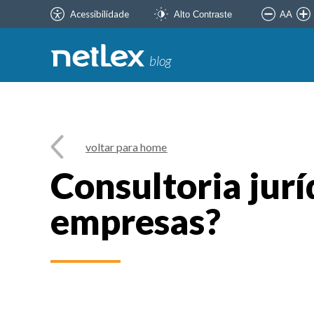
Acessibilidade
AA
Alto Contraste
blog
voltar para home
Consultoria jur
empresas?