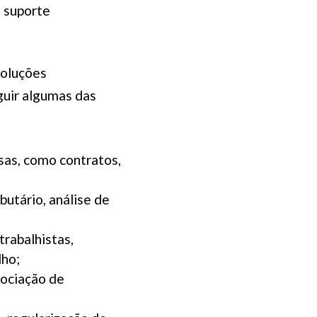
 suporte
soluções
guir algumas das
as, como contratos,
butário, análise de
trabalhistas,
lho;
gociação de