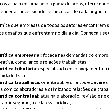
dicos atuam em uma ampla gama de áreas, oferecendo
tender às necessidades específicas de cada negócio.
rmite que empresas de todos os setores encontrem 
os desafios que enfrentam no dia a dia. Conheça a se
urídica empresarial
: focada nas demandas de empres
ativa, compliance e relações trabalhistas;
urídica tributária
: especializada em planejamento tri
midade fiscal;
urídica trabalhista
: orienta sobre direitos e deveres 
ios com colaboradores e otimizando relações de traba
urídica contratual
: atua na elaboração, revisão e ne
rantir segurança e clareza jurídica;