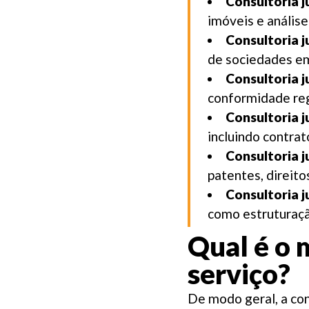
Consultoria ju
imóveis e anális
Consultoria j
de sociedades em
Consultoria j
conformidade reg
Consultoria j
incluindo contra
Consultoria j
patentes, direito
Consultoria j
como estruturaçã
Qual é o 
serviço?
De modo geral, a con