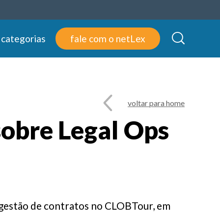
 categorias
fale com o netLex
voltar para home
sobre Legal Ops
e gestão de contratos no CLOBTour, em