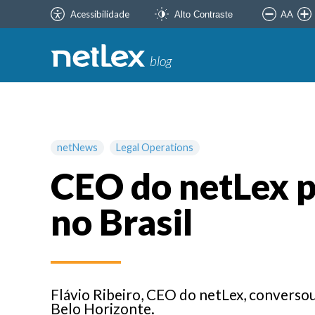
Acessibilidade
AA
Alto Contraste
blog
netNews
Legal Operations
CEO do netLex p
no Brasil
Flávio Ribeiro, CEO do netLex, converso
Belo Horizonte.