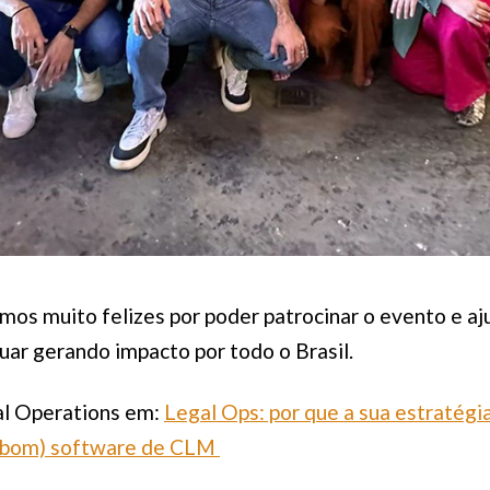
mos muito felizes por poder patrocinar o evento e aj
uar gerando impacto por todo o Brasil.
al Operations em:
Legal Ops: por que a sua estratégi
(bom) software de CLM