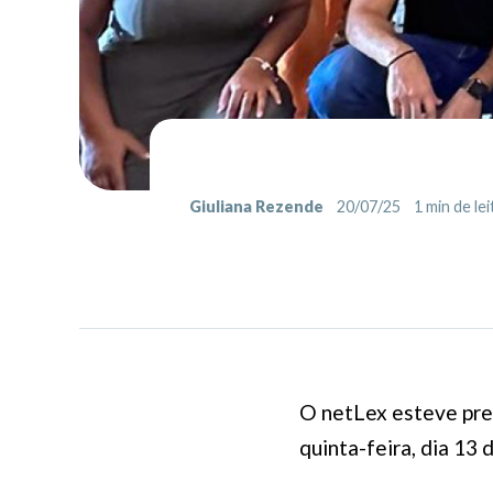
Giuliana Rezende
20/07/25
1
min de lei
O netLex esteve pre
quinta-feira, dia 13 d