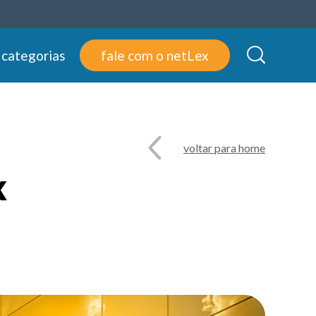
 categorias
fale com o netLex
voltar para home
x