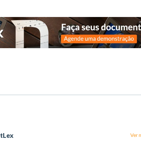
etLex
Ver 